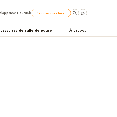
eloppement durable
Connexion client
EN
cessoires de salle de pause
À propos