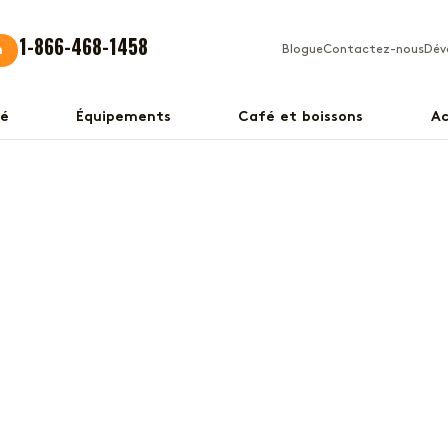
1-866-468-1458
n
Blogue
Contactez-nous
Dév
fé
Équipements
Café et boissons
Ac