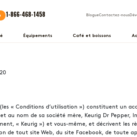
1-866-468-1458
n
Blogue
Contactez-nous
Dév
fé
Équipements
Café et boissons
Ac
020
(les « Conditions d’utilisation ») constituent un ac
et au nom de sa société mère, Keurig Dr Pepper, In
ivement, « Keurig ») et vous-même, et décrivent les rè
tion de tout site Web, du site Facebook, de toute a