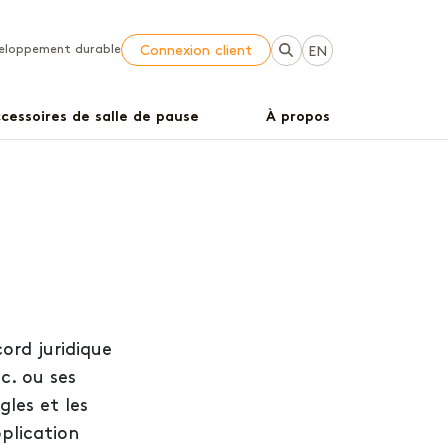
eloppement durable
Connexion client
EN
cessoires de salle de pause
À propos
cord juridique
c. ou ses
gles et les
pplication