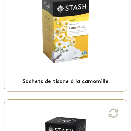
Cette tisane à la camomille,
naturellement décaféiné et apaisante, est
offert en sachets individuels.
Sachets - 50-01176
Sachets de tisane à la camomille
Thé Earl Grey à double bergamote
Ce thé noir earl grey, avec une saveur
unique et légèrement parfumé, est offert