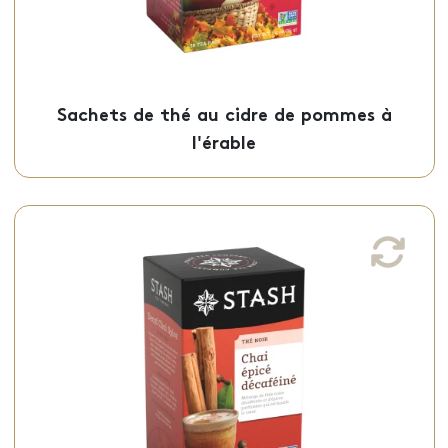
Sachets de thé au cidre de pommes à
l'érable
Sachet de thé chaï décaféiné
Ce thé chaï décaféiné, doux et infusé avec
des épices chaï corsés, est offert en
sachets individuels.
Sachets - 50-09407