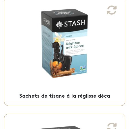
Sachets de tisane à la réglisse déca
Cette tisane réglisse aux épices décaféinée,
parfait à déguster après le souper, est
offerte en sachets individuels.
Sachets - 50-09614
Sachets de tisane à la réglisse déca
Sachets de thé vert premium