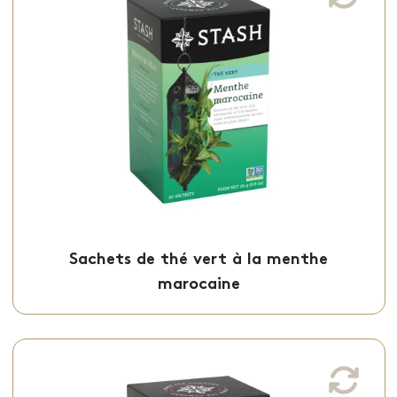
marocaine
Ce thé vert à la menthe marocaine, aux
notes de thé vert, de citronnelle et de
menthe fraîche, est offert en sachets
individuels.
Sachets - 50-21115
Sachets de thé vert à la menthe
marocaine
Sachets de thé vert grenade framboise