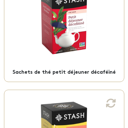
parfait pour un réveil en douceur, est
offert en sachets individuels.
Sachets - 50-10040
Sachets de thé petit déjeuner décaféiné
Sachets de tisane citron gingembre
Cette tisane citron gingembre, d’une
saveur équilibrée entre le goût de