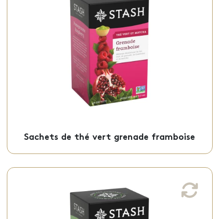
Ce thé vert grenade framboise, au goût
fruité et acidulé, est offert en sachets
individuels.
Sachets - 50-21524
Sachets de thé vert grenade framboise
Sachets thé vert premium déca
Ce thé vert premium décaféiné, d’une