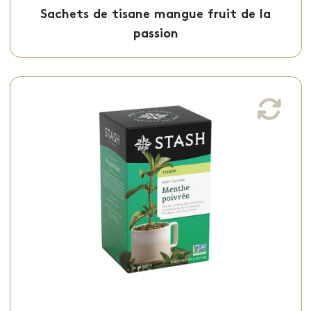
Sachets de tisane mangue fruit de la
passion
Sachets de tisane à la menthe poivrée
Cette tisane à la menthe poivrée, au goût
frais et mentholé, excellent après les
repas, est offerte en sachets individuels.
Sachets - 50-09413