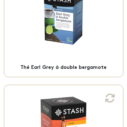
en sachets individuels.
Sachets - 50-01178
Thé Earl Grey à double bergamote
Sachets de tisane chaï rouge dragon épicé
Cette tisane chaï rouge dragon épicé,
infusée avec des épices chaï sucrées, est
offerte en sachets individuels.