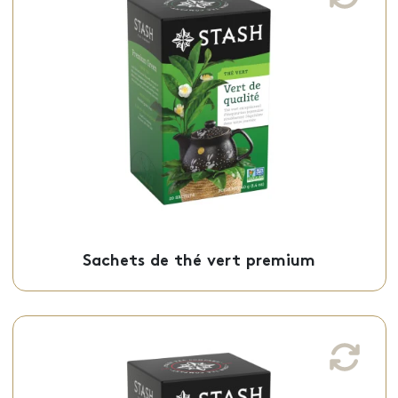
Ce thé vert premium, d’une saveur unique
herbeuse et végétale, est offert en sachets
individuels.
Sachets - 50-09661
Sachets de thé vert premium
Sachets de thé petit déjeuner décaféiné
Ce thé noir petit déjeuner décaféiné,