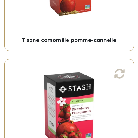
Tisane camomille pomme-cannelle
Sachets de tisane fraise grenade
Cette tisane fraise grenade, au goût sucré
et acidulé, est offert en sachets
individuels.
Sachets - 50-18082