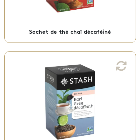
Sachet de thé chaï décaféiné
Sachets de thé Earl Grey décaféiné
Ce thé noir earl grey décaféiné, avec une
saveur unique et légèrement parfumé, est
offert en sachets individuels.
Sachets - 50-09409