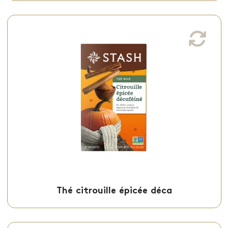
Thé citrouille épicée déca
Ce thé noir citrouille épicée décaféiné, aux
épices de saison d’automne, est offert en
sachets individuels.
Sachets - 50-18178
Thé citrouille épicée déca