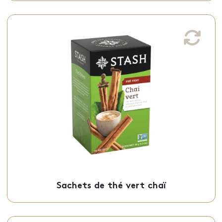
Sachets de thé vert chaï
Ce thé vert chaï, doux et infusé avec des
épices chaï corsés, est offert en sachets
individuels.
Sachets - 50-09611
Sachets de thé vert chaï