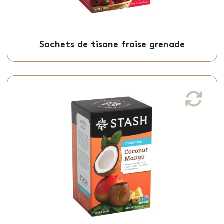
Sachets de tisane fraise grenade
Sachets de thé mangue noix de coco
Ce thé oolong noix de coco et mangue, au
goût frais, riche et sucré, est offert en
sachets individuels.
Sachets - 50-18083